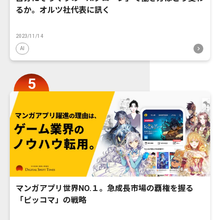
るか。オルツ社代表に訊く
2023/11/14
AI
マンガアプリ世界NO.１。急成長市場の覇権を握る
「ピッコマ」の戦略