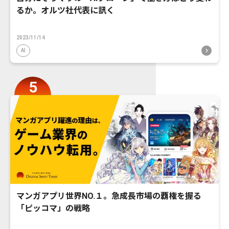
るか。オルツ社代表に訊く
2023/11/14
AI
マンガアプリ世界NO.１。急成長市場の覇権を握る
「ピッコマ」の戦略