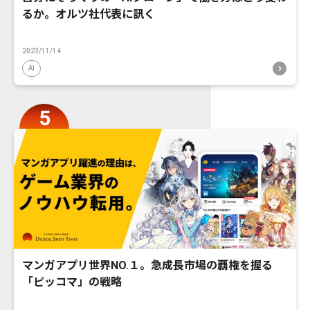
るか。オルツ社代表に訊く
2023/11/14
AI
マンガアプリ世界NO.１。急成長市場の覇権を握る
「ピッコマ」の戦略