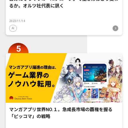
るか。オルツ社代表に訊く
2023/11/14
AI
マンガアプリ世界NO.１。急成長市場の覇権を握る
「ピッコマ」の戦略