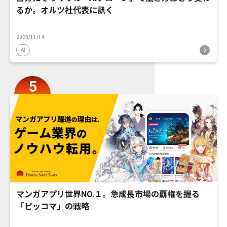
るか。オルツ社代表に訊く
2023/11/14
AI
マンガアプリ世界NO.１。急成長市場の覇権を握る
「ピッコマ」の戦略