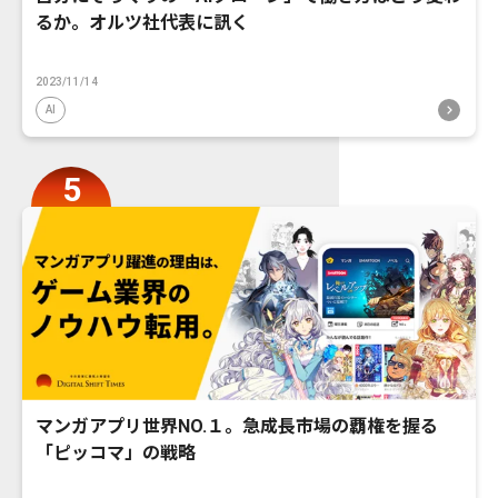
るか。オルツ社代表に訊く
2023/11/14
AI
マンガアプリ世界NO.１。急成長市場の覇権を握る
「ピッコマ」の戦略