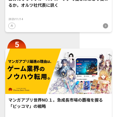
るか。オルツ社代表に訊く
2023/11/14
AI
マンガアプリ世界NO.１。急成長市場の覇権を握る
「ピッコマ」の戦略