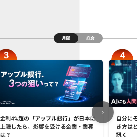
月間
総合
金利4%超の「アップル銀行」が日本に
自分にそ
上陸したら。影響を受ける企業・業種
き方は
は？
訊く