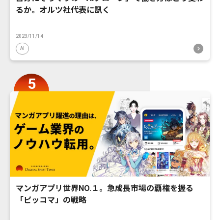
るか。オルツ社代表に訊く
2023/11/14
AI
マンガアプリ世界NO.１。急成長市場の覇権を握る
「ピッコマ」の戦略