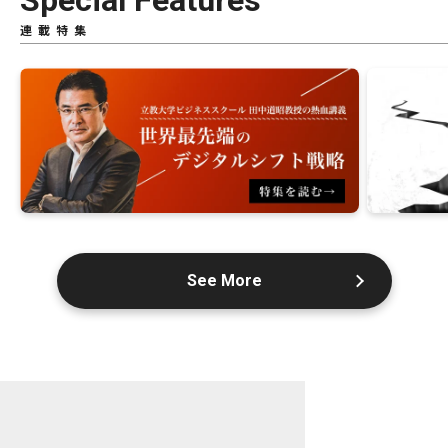
Special Features
連載特集
See More