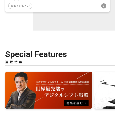
Today's PICK UP
Special Features
連載特集