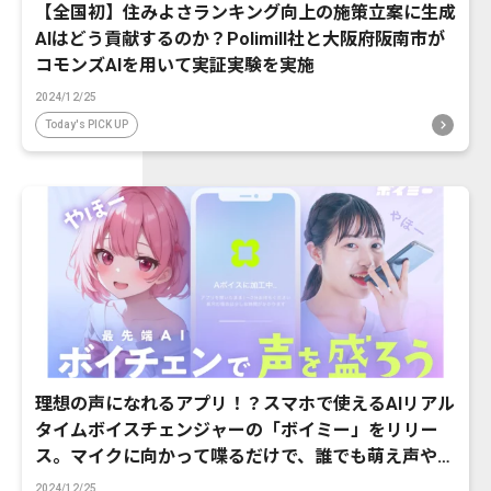
【全国初】住みよさランキング向上の施策立案に生成
AIはどう貢献するのか？Polimill社と大阪府阪南市が
コモンズAIを用いて実証実験を実施
2024/12/25
Today's PICK UP
理想の声になれるアプリ！？スマホで使えるAIリアル
タイムボイスチェンジャーの「ボイミー」をリリー
ス。マイクに向かって喋るだけで、誰でも萌え声やイ
ケボ風に音声変換が可能に。
2024/12/25