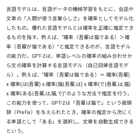
言語モデルは、言語データの機械学習をもとに、会話や
文章の「人間が使う言葉らしさ」を確率としてモデル化
したもの。優れた言語モデルとは確率を正確に推定でき
るものを指す。例えば、“確率（吾輩は猫である）＞確
率（吾輩が猫である）”と推定できるのが、言語モデル
の能力だ。GPT-2は、単語レベルの確率の組み合わせか
ら文の確率を計算する言語モデル（自己回帰言語モデ
ル）。例えば、“確率（吾輩は猫である）＝ 確率(吾輩)
x 確率(は|吾輩) x 確率(猫|吾輩,は) x 確率(で|吾輩,は,猫)
x 確率(ある|吾輩,は,猫,で)”のような方法で推定を行う。
この能力を使って、GPT-2は「吾輩は猫で」という接頭
辞（Prefix）を与えられたとき、確率の推定から次にく
る単語として「ある」を選択し、文章を自動生成できる
という。