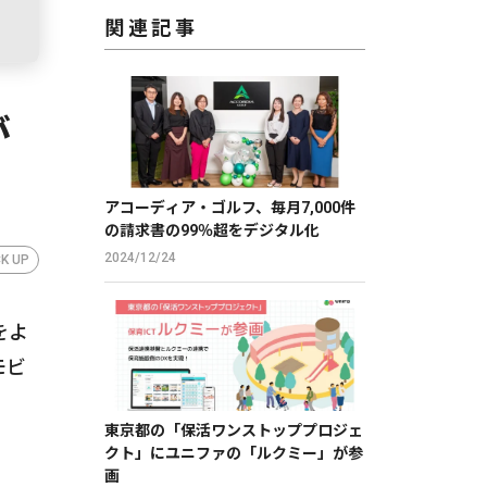
関連記事
が
アコーディア・ゴルフ、毎月7,000件
の請求書の99％超をデジタル化
2024/12/24
CK UP
をよ
モビ
東京都の「保活ワンストッププロジェ
クト」にユニファの「ルクミー」が参
画