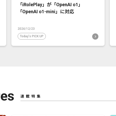
「iRolePlay」が「OpenAI o1」
「OpenAI o1-mini」に対応
2024/12/23
Today's PICK UP
res
連載特集