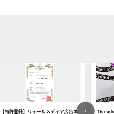
【特許登録】リテールメディア広告エ
Thre