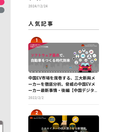
2024/12/24
人気記事
中国EV市場を席巻する、三大新興メ
ーカーを徹底分析。脅威の中国EVメ
ーカー最新事情・後編【中国デジタル
企業最前線】
2022/2/2