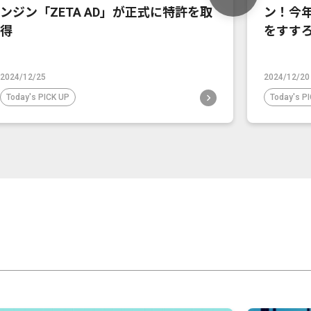
ンジン「ZETA AD」が正式に特許を取
ン！今
得
をすす
2024/12/25
2024/12/20
Today's PICK UP
Today's P