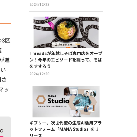
2024/12/23
3区
速
Threadsが年越しそば専門店をオープ
が進
ン！今年のエピソードを綴って、そば
をすすろう
てい
2024/12/20
開さ
マッ
ギブリー、次世代型の生成AI活用プラ
ットフォーム「MANA Studio」をリ
リース