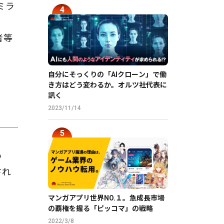
ミラ
者等
自分にそっくりの「AIクローン」で働
き方はどう変わるか。オルツ社代表に
訊く
2023/11/14
め
され
マンガアプリ世界NO.１。急成長市場
の覇権を握る「ピッコマ」の戦略
2022/3/8