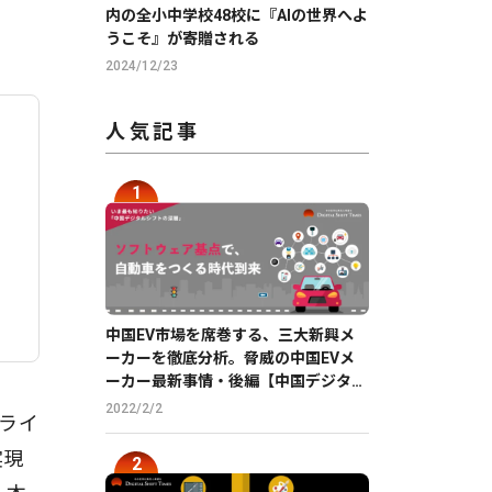
内の全小中学校48校に『AIの世界へよ
うこそ』が寄贈される
2024/12/23
人気記事
中国EV市場を席巻する、三大新興メ
ーカーを徹底分析。脅威の中国EVメ
ーカー最新事情・後編【中国デジタル
企業最前線】
2022/2/2
ミライ
実現