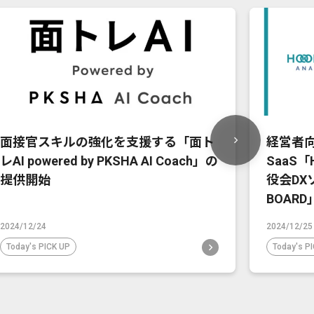
面接官スキルの強化を支援する「面ト
経営者
レAI powered by PKSHA AI Coach」の
SaaS「H
提供開始
役会DX
BOAR
2024/12/24
2024/12/25
Today's PICK UP
Today's P