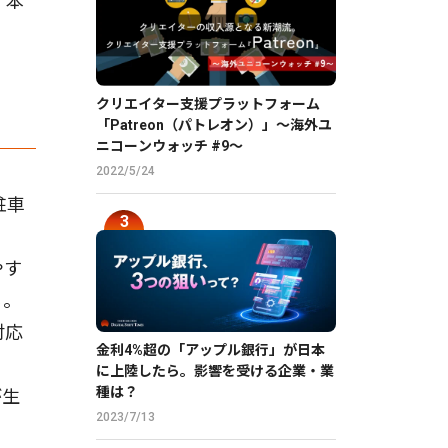
。本
クリエイター支援プラットフォーム
「Patreon（パトレオン）」〜海外ユ
ニコーンウォッチ #9〜
2022/5/24
駐車
やす
る。
対応
金利4%超の「アップル銀行」が日本
に上陸したら。影響を受ける企業・業
種は？
が生
2023/7/13