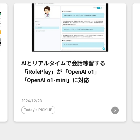
AIとリアルタイムで会話練習する
「iRolePlay」が「OpenAI o1」
「OpenAI o1-mini」に対応
2024/12/23
Today's PICK UP