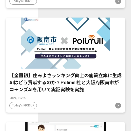
Today's PICK UP
【全国初】住みよさランキング向上の施策立案に生成
AIはどう貢献するのか？Polimill社と大阪府阪南市が
コモンズAIを用いて実証実験を実施
2024/12/25
Today's PICK UP