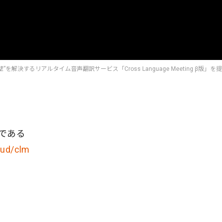
の壁”を解決するリアルタイム音声翻訳サービス「Cross Language Meeting β版」を
である
oud/clm