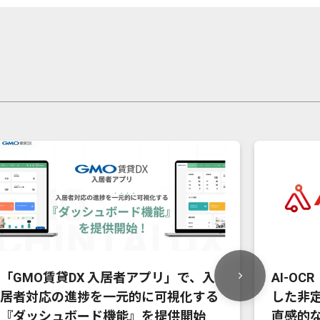
「GMO賃貸DX 入居者アプリ」で、入
AI-OC
居者対応の進捗を一元的に可視化する
した非
『ダッシュボード機能』を提供開始
直感的