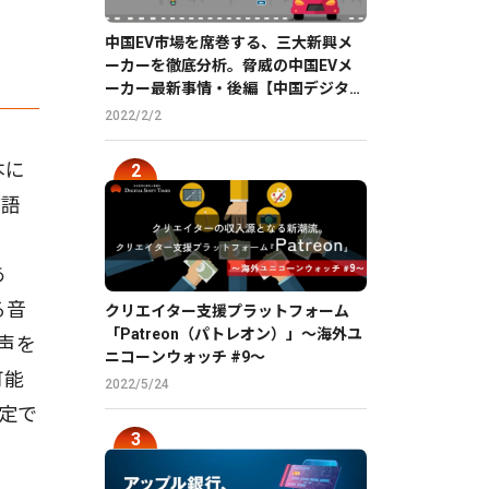
中国EV市場を席巻する、三大新興メ
ーカーを徹底分析。脅威の中国EVメ
ーカー最新事情・後編【中国デジタル
企業最前線】
2022/2/2
本に
言語
あ
る音
クリエイター支援プラットフォーム
「Patreon（パトレオン）」〜海外ユ
声を
ニコーンウォッチ #9〜
可能
2022/5/24
定で