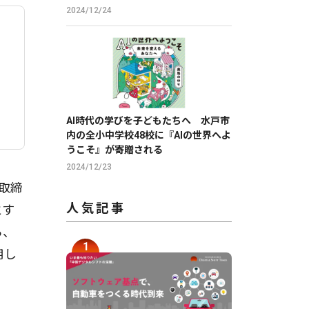
2024/12/24
AI時代の学びを子どもたちへ 水戸市
内の全小中学校48校に『AIの世界へよ
うこそ』が寄贈される
2024/12/23
表取締
人気記事
とす
ら、
用し
。