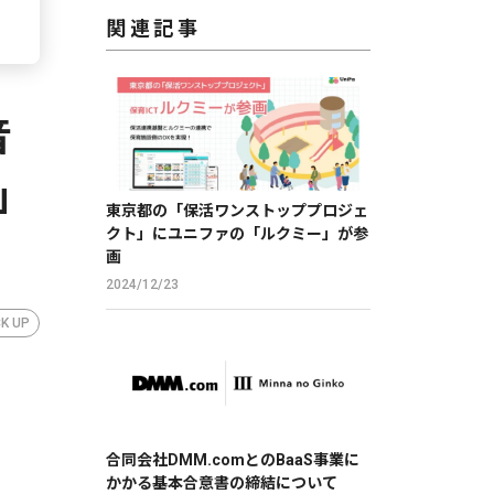
関連記事
音
版」
東京都の「保活ワンストッププロジェ
クト」にユニファの「ルクミー」が参
画
2024/12/23
CK UP
合同会社DMM.comとのBaaS事業に
かかる基本合意書の締結について