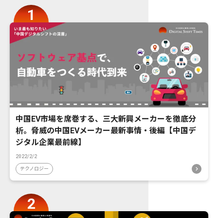
中国EV市場を席巻する、三大新興メーカーを徹底分
析。脅威の中国EVメーカー最新事情・後編【中国デ
ジタル企業最前線】
2022/2/2
テクノロジー