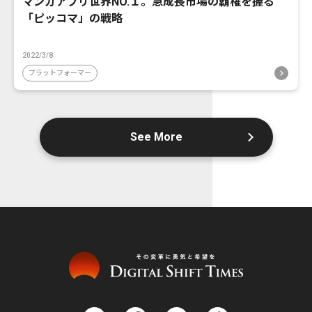
マンガアプリ世界NO.１。急成長市場の覇権を握る
「ピッコマ」の戦略
2022/3/8
プラットフォーマー
See More