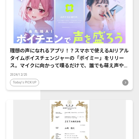
理想の声になれるアプリ！？スマホで使えるAIリアル
タイムボイスチェンジャーの「ボイミー」をリリー
ス。マイクに向かって喋るだけで、誰でも萌え声やイ
ケボ風に音声変換が可能に。
2024/12/25
Today's PICK UP