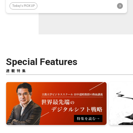
Today's PICK UP
Special Features
連載特集