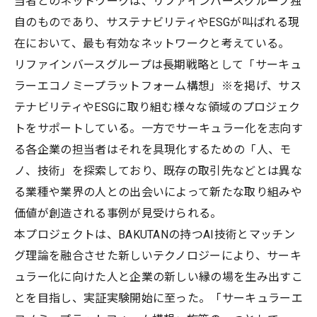
当者とのネットワークは、リファインバースグループ独
自のものであり、サステナビリティやESGが叫ばれる現
在において、最も有効なネットワークと考えている。
リファインバースグループは長期戦略として「サーキュ
ラーエコノミープラットフォーム構想」※を掲げ、サス
テナビリティやESGに取り組む様々な領域のプロジェク
トをサポートしている。一方でサーキュラー化を志向す
る各企業の担当者はそれを具現化するための「人、モ
ノ、技術」を探索しており、既存の取引先などとは異な
る業種や業界の人との出会いによって新たな取り組みや
価値が創造される事例が見受けられる。
本プロジェクトは、BAKUTANの持つAI技術とマッチン
グ理論を融合させた新しいテクノロジーにより、サーキ
ュラー化に向けた人と企業の新しい縁の場を生み出すこ
とを目指し、実証実験開始に至った。「サーキュラーエ