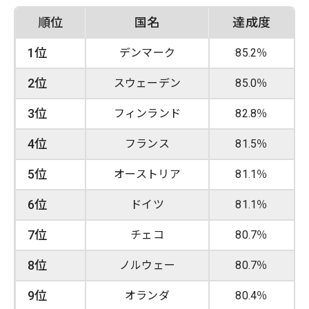
順位
国名
達成度
1位
デンマーク
85.2％
2位
スウェーデン
85.0％
3位
フィンランド
82.8％
4位
フランス
81.5％
5位
オーストリア
81.1％
6位
ドイツ
81.1％
7位
チェコ
80.7％
8位
ノルウェー
80.7％
9位
オランダ
80.4％