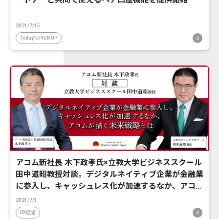
2021/7/15
Today's PICK UP
アコム新社長 木下政孝氏×立教大学ビジネススクール
田中道昭教授対談。デジタルネイティブ企業が金融業
に参入し、キャッシュレス化が加速するなか、アコム
が描く未来戦略とは
2021/7/1
DX経営