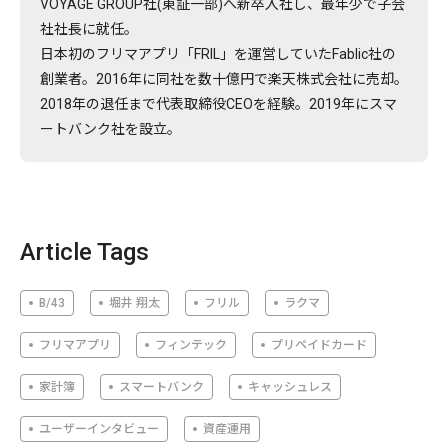
VOYAGE GROUP社(東証一部)へ新卒入社し、最年少で子会
社社長に就任。
日本初のフリマアプリ「FRIL」を運営していたFablic社の
創業者。2016年に同社を数十億円で楽天株式会社に売却。
2018年の退任まで代表取締役CEOを経験。2019年にスマ
ートバンク社を設立。
Article Tags
B/43
堀井 翔太
フリル
ラクマ
フリマアプリ
フィンテック
プリペイドカード
家計簿
スマートバンク
キャッシュレス
ユーザーインタビュー
資産運用