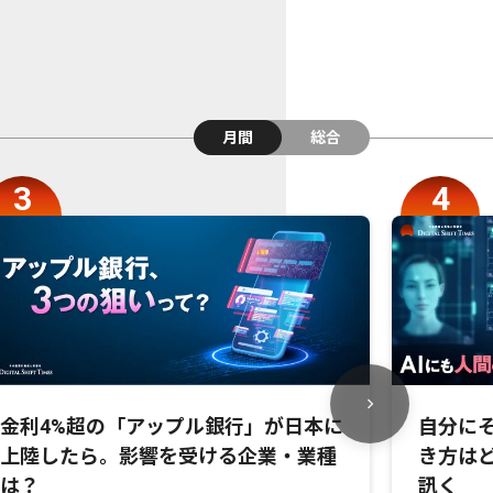
月間
総合
金利4%超の「アップル銀行」が日本に
自分にそ
上陸したら。影響を受ける企業・業種
き方は
は？
訊く