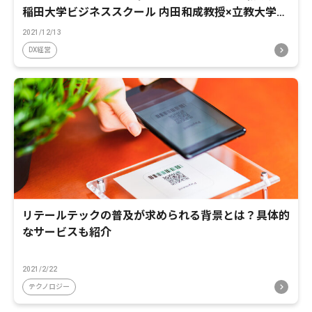
稲田大学ビジネススクール 内田和成教授×立教大学ビ
ジネススクール 田中道昭教授 後編
2021/12/13
DX経営
リテールテックの普及が求められる背景とは？具体的
なサービスも紹介
2021/2/22
テクノロジー