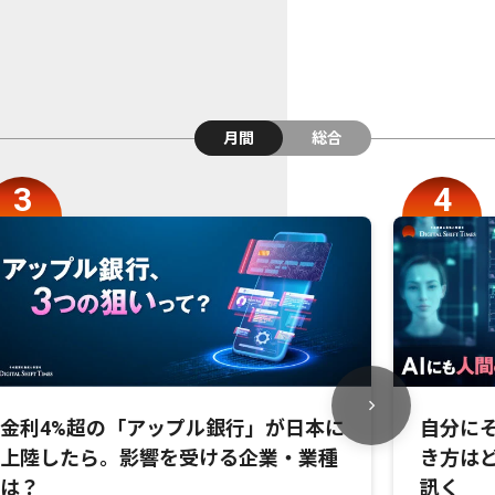
月間
総合
金利4%超の「アップル銀行」が日本に
自分にそ
上陸したら。影響を受ける企業・業種
き方は
は？
訊く