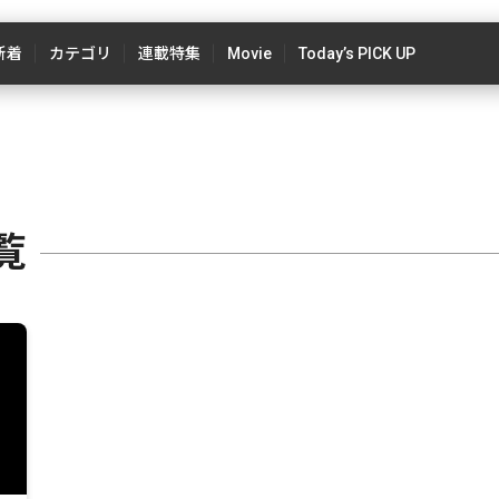
新着
カテゴリ
連載特集
Movie
Today’s PICK UP
覧