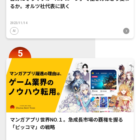
るか。オルツ社代表に訊く
2023/11/14
AI
マンガアプリ世界NO.１。急成長市場の覇権を握る
「ピッコマ」の戦略