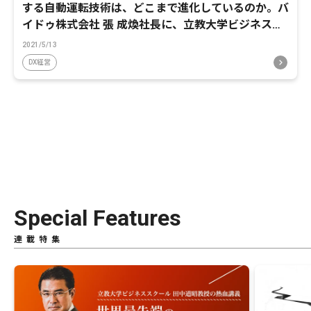
する自動運転技術は、どこまで進化しているのか。バ
イドゥ株式会社 張 成煥社長に、立教大学ビジネスス
クール田中道昭教授が迫る
2021/5/13
DX経営
Special Features
連載特集