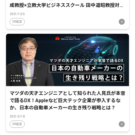
成教授×立教大学ビジネススクール 田中道昭教授対談
前編
2021/12/6
DX経営
マツダの天才エンジニアとして知られた人見氏が本音
で語るDX！Appleなど巨大テック企業が参入するな
か、日本の自動車メーカーの生き残り戦略とは？
2021/5/18
DX経営