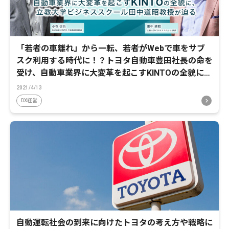
「若者の車離れ」から一転、若者がWebで車をサブ
スク利用する時代に！？トヨタ自動車豊田社長の命を
受け、自動車業界に大変革を起こすKINTOの全貌に、
立教大学ビジネススクール田中道昭教授が迫る
2021/4/13
DX経営
自動運転社会の到来に向けたトヨタの考え方や戦略に