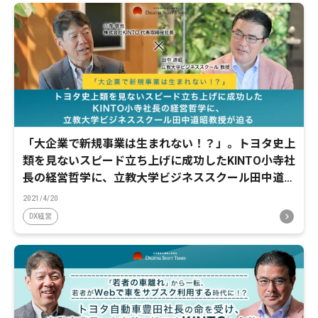
「大企業で新規事業は生まれない！？」。トヨタ史上
類を見ないスピード立ち上げに成功したKINTO小寺社
長の経営哲学に、立教大学ビジネススクール田中道昭
教授が迫る
2021/4/20
DX経営