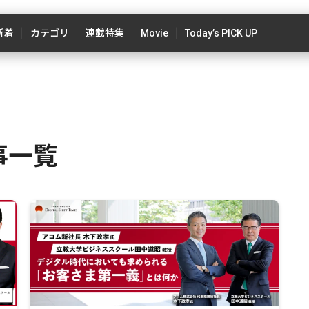
新着
カテゴリ
連載特集
Movie
Today’s PICK UP
事一覧