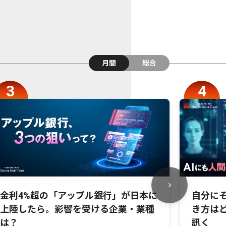
月間
総合
金利4%超の「アップル銀行」が日本に
自分にそ
上陸したら。影響を受ける企業・業種
き方は
は？
訊く