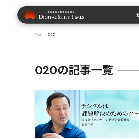
Top
O2O
O2Oの記事一覧