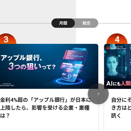
月間
総合
金利4%超の「アップル銀行」が日本に
自分にそ
上陸したら。影響を受ける企業・業種
き方は
は？
訊く