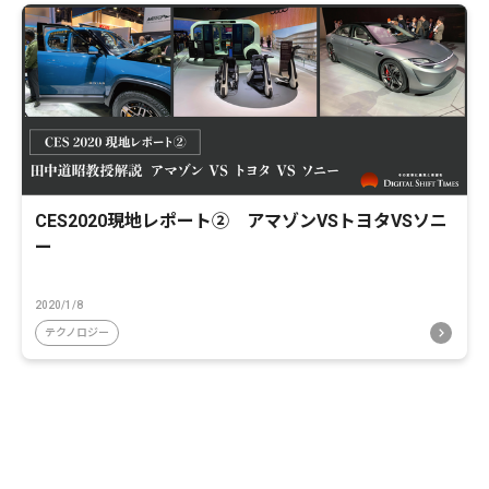
CES2020現地レポート② アマゾンVSトヨタVSソニ
ー
2020/1/8
テクノロジー