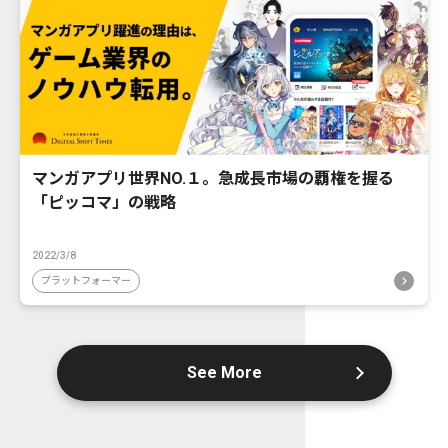
マンガアプリ世界NO.１。急成長市場の覇権を握る
「ピッコマ」の戦略
2022/3/8
プラットフォーマー
See More