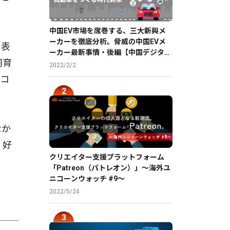
中国EV市場を席巻する、三大新興メ
ーカーを徹底分析。脅威の中国EVメ
な表
ーカー最新事情・後編【中国デジタル
飼育
企業最前線】
2022/2/2
なコ
なか
、好
クリエイター支援プラットフォーム
「Patreon（パトレオン）」〜海外ユ
ニコーンウォッチ #9〜
2022/5/24