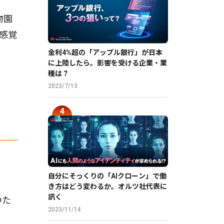
物園
新感覚
金利4%超の「アップル銀行」が日本
に上陸したら。影響を受ける企業・業
種は？
2023/7/13
自分にそっくりの「AIクローン」で働
き方はどう変わるか。オルツ社代表に
訊く
つた
2023/11/14