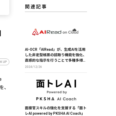
関連記事
」
AI-OCR「AIRead」が、生成AIを活用
した非定型帳票の読取り機能を強化、
直感的な指示を行うことで多種多様な
CK UP
帳票の読取りを実現
2024/12/26
e
」を、
面接官スキルの強化を支援する「面ト
レAI powered by PKSHA AI Coach」