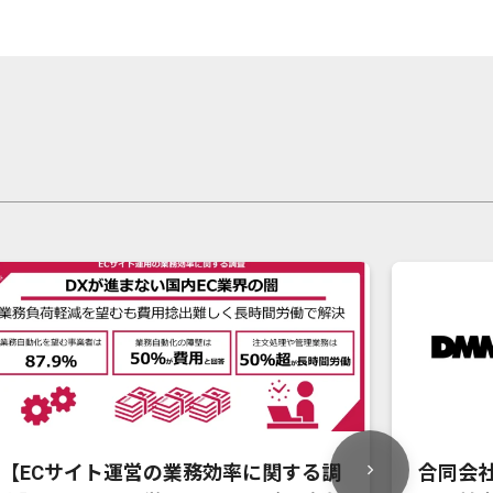
【ECサイト運営の業務効率に関する調
合同会社