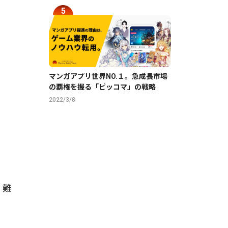
マンガアプリ世界NO.１。急成長市場
の覇権を握る「ピッコマ」の戦略
2022/3/8
。難