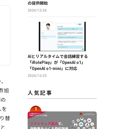
の提供開始
2024/12/24
AIとリアルタイムで会話練習する
「iRolePlay」が「OpenAI o1」
「OpenAI o1-mini」に対応
2024/12/23
り、
市旭
人気記事
国の
しを
切り替
」と