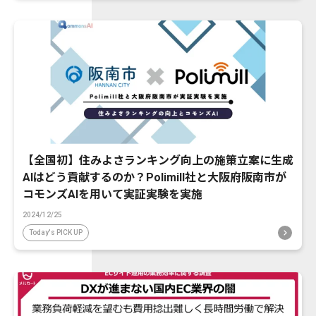
【全国初】住みよさランキング向上の施策立案に生成
AIはどう貢献するのか？Polimill社と大阪府阪南市が
コモンズAIを用いて実証実験を実施
2024/12/25
Today's PICK UP