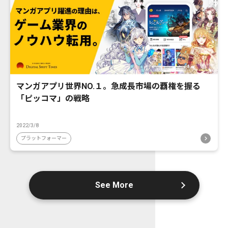
マンガアプリ世界NO.１。急成長市場の覇権を握る
「ピッコマ」の戦略
2022/3/8
プラットフォーマー
See More