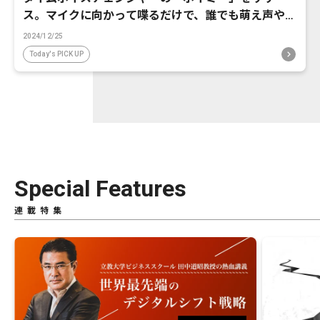
ス。マイクに向かって喋るだけで、誰でも萌え声やイ
ケボ風に音声変換が可能に。
2024/12/25
Today's PICK UP
Special Features
連載特集