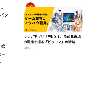
る。
バタ
マンガアプリ世界NO.１。急成長市場
の覇権を握る「ピッコマ」の戦略
る感
2022/3/8
ペー
い