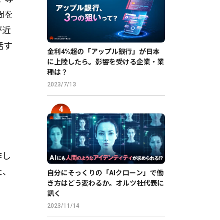
間を
が近
話す
金利4%超の「アップル銀行」が日本
に上陸したら。影響を受ける企業・業
種は？
2023/7/13
作し
た、
自分にそっくりの「AIクローン」で働
き方はどう変わるか。オルツ社代表に
訊く
2023/11/14