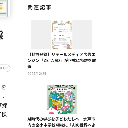
関連記事
採
【特許登録】リテールメディア広告エ
ンジン「ZETA AD」が正式に特許を取
得
CK UP
2024/12/25
」を
）、
「採
「採
AI時代の学びを子どもたちへ 水戸市
内の全小中学校48校に『AIの世界へよ