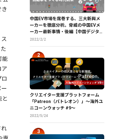
でき
中国EV市場を席巻する、三大新興メ
ーカーを徹底分析。脅威の中国EVメ
ーカー最新事情・後編【中国デジタル
企業最前線】
、ス
2022/2/2
るた
可能
ロア
プロ
ボー
クリエイター支援プラットフォーム
能と
「Patreon（パトレオン）」〜海外ユ
ニコーンウォッチ #9〜
2022/5/24
され
や専