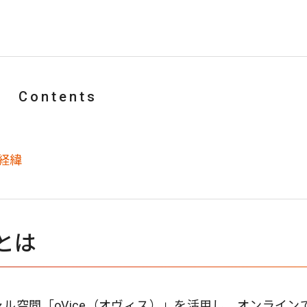
Contents
経緯
とは
ル空間「oVice（オヴィス）」を活用し、オンライン