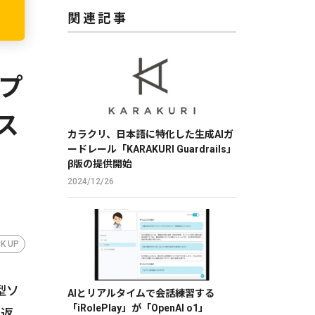
関連記事
スプ
ス
カラクリ、日本語に特化した生成AIガ
ードレール「KARAKURI Guardrails」
β版の提供開始
2024/12/26
CK UP
型ソ
AIとリアルタイムで会話練習する
「iRolePlay」が「OpenAI o1」
の返