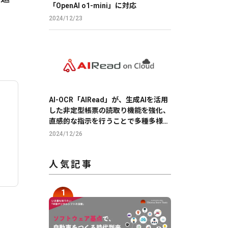
「OpenAI o1-mini」に対応
2024/12/23
AI-OCR「AIRead」が、生成AIを活用
した非定型帳票の読取り機能を強化、
直感的な指示を行うことで多種多様な
帳票の読取りを実現
2024/12/26
人気記事