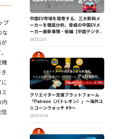
中国EV市場を席巻する、三大新興メ
ップ
ーカーを徹底分析。脅威の中国EVメ
ーカー最新事情・後編【中国デジタル
のな
企業最前線】
2022/2/2
員が
て、
成機
書き
ずに
コミ
クリエイター支援プラットフォーム
の内
「Patreon（パトレオン）」〜海外ユ
ニコーンウォッチ #9〜
返信
2022/5/24