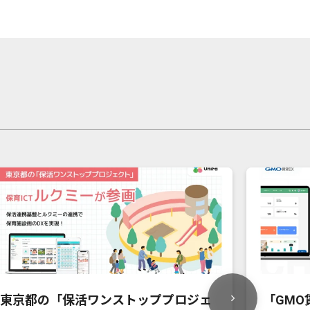
東京都の「保活ワンストッププロジェ
「GMO