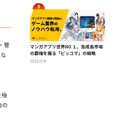
集・管
マンガアプリ世界NO.１。急成長市場
の覇権を握る「ピッコマ」の戦略
主な
2022/3/8
を極
会の