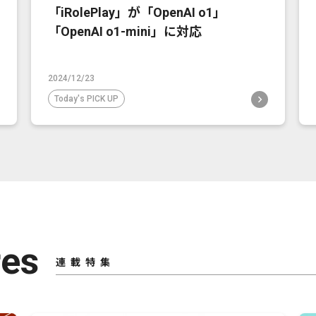
「iRolePlay」が「OpenAI o1」
「OpenAI o1-mini」に対応
2024/12/23
Today's PICK UP
res
連載特集