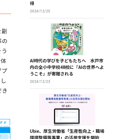
得
2024/12/25
を副
革の
そう
治体
AI時代の学びを子どもたちへ 水戸市
内の全小中学校48校に『AIの世界へよ
グプ
うこそ』が寄贈される
場し
2024/12/23
でき
Ubie、厚生労働省「生産性向上・職場
環境整備等事業」の活用支援を開始