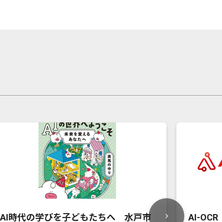
AI時代の学びを子どもたちへ 水戸市
AI-OC