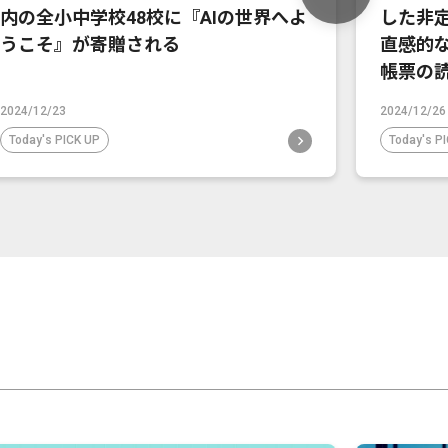
内の全小中学校48校に『AIの世界へよ
した非
うこそ』が寄贈される
直感的
帳票の
2024/12/23
2024/12/26
Today's PICK UP
Today's P