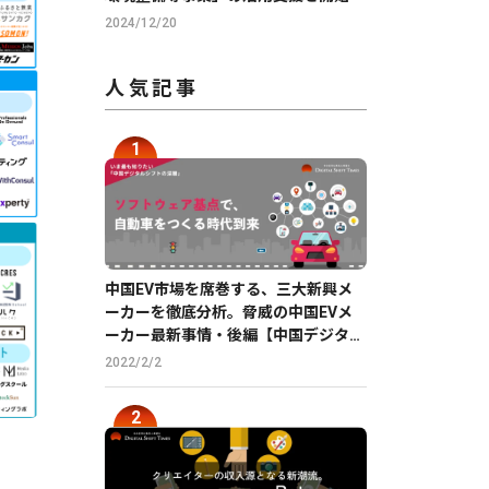
2024/12/20
人気記事
中国EV市場を席巻する、三大新興メ
ーカーを徹底分析。脅威の中国EVメ
ーカー最新事情・後編【中国デジタル
企業最前線】
2022/2/2