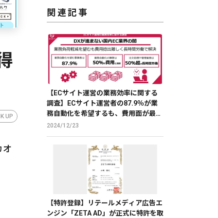
関連記事
得
【ECサイト運営の業務効率に関する
調査】ECサイト運営者の87.9％が業
務自動化を希望するも、費用面が最大
CK UP
の障壁
2024/12/23
カオ
【特許登録】リテールメディア広告エ
ンジン「ZETA AD」が正式に特許を取