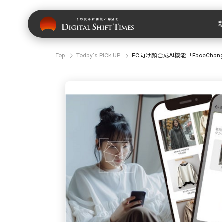
Top
Today's PICK UP
EC向け顔合成AI機能「FaceCh