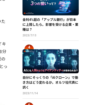
金利4%超の「アップル銀行」が日本
いた
に上陸したら。影響を受ける企業・業
種は？
2023/7/13
イキ
自分
型の
とっ
自分にそっくりの「AIクローン」で働
き方はどう変わるか。オルツ社代表に
訊く
2023/11/14