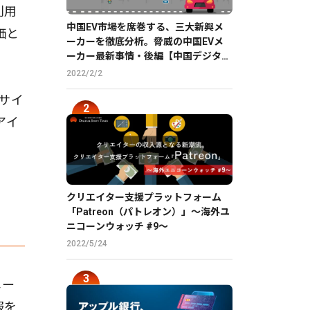
利用
中国EV市場を席巻する、三大新興メ
価と
ーカーを徹底分析。脅威の中国EVメ
ーカー最新事情・後編【中国デジタル
企業最前線】
2022/2/2
けサイ
アイ
クリエイター支援プラットフォーム
「Patreon（パトレオン）」〜海外ユ
ニコーンウォッチ #9〜
2022/5/24
メー
服を