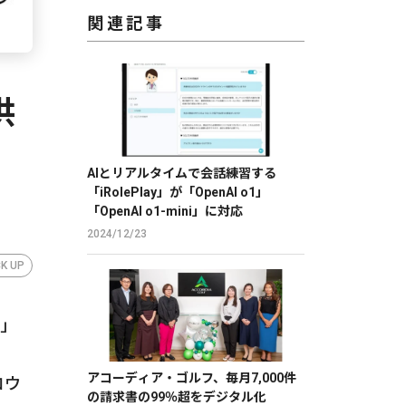
関連記事
供
」
AIとリアルタイムで会話練習する
「iRolePlay」が「OpenAI o1」
「OpenAI o1-mini」に対応
2024/12/23
CK UP
）」
アコーディア・ゴルフ、毎月7,000件
ロウ
の請求書の99％超をデジタル化