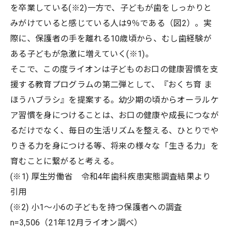
を卒業している(※2)一方で、子どもが歯をしっかりと
みがけていると感じている人は9％である（図2）。実
際に、保護者の手を離れる10歳頃から、むし歯経験が
ある子どもが急激に増えていく(※1)。
そこで、この度ライオンは子どものお口の健康習慣を支
援する教育プログラムの第二弾として、『おくち育 ま
ほうハブラシ』を提案する。幼少期の頃からオーラルケ
ア習慣を身につけることは、お口の健康や成長につなが
るだけでなく、毎日の生活リズムを整える、ひとりでや
りきる力を身につける等、将来の様々な「生きる力」を
育むことに繋がると考える。
(※1) 厚生労働省 令和4年歯科疾患実態調査結果より
引用
(※2) 小1～小6の子どもを持つ保護者への調査
n=3,506（21年12月ライオン調べ）