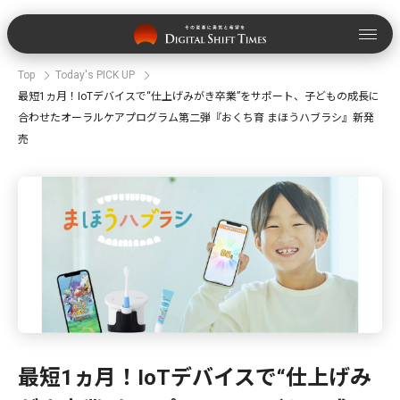
Top
Today's PICK UP
最短1ヵ月！IoTデバイスで“仕上げみがき卒業”をサポート、子どもの成長に
合わせたオーラルケアプログラム第二弾『おくち育 まほうハブラシ』新発
売
最短1ヵ月！IoTデバイスで“仕上げみ