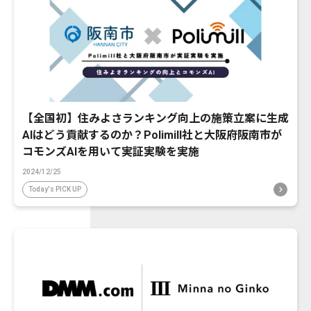
【全国初】住みよさランキング向上の施策立案に生成
AIはどう貢献するのか？Polimill社と大阪府阪南市が
コモンズAIを用いて実証実験を実施
2024/12/25
Today's PICK UP