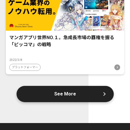
マンガアプリ世界NO.１。急成長市場の覇権を握る
「ピッコマ」の戦略
2022/3/8
プラットフォーマー
See More