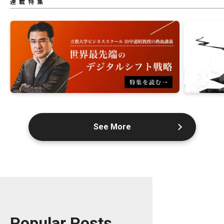
連載特集
See More
Popular Posts