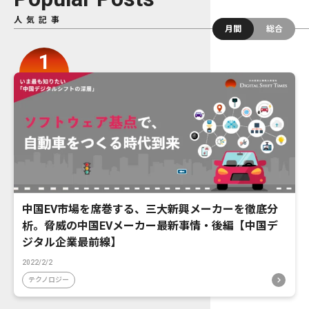
人気記事
月間
総合
中国EV市場を席巻する、三大新興メーカーを徹底分
析。脅威の中国EVメーカー最新事情・後編【中国デ
ジタル企業最前線】
2022/2/2
テクノロジー