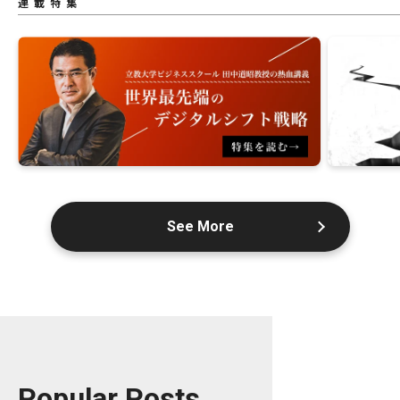
連載特集
See More
Popular Posts