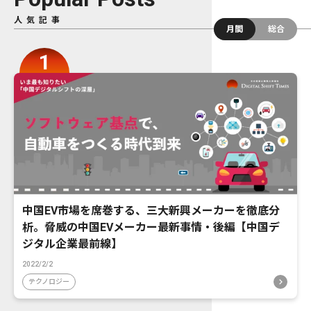
人気記事
月間
総合
中国EV市場を席巻する、三大新興メーカーを徹底分
析。脅威の中国EVメーカー最新事情・後編【中国デ
ジタル企業最前線】
2022/2/2
テクノロジー