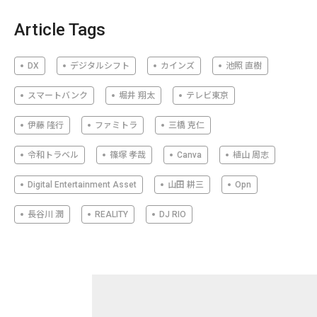
Article Tags
DX
デジタルシフト
カインズ
池照 直樹
スマートバンク
堀井 翔太
テレビ東京
伊藤 隆行
ファミトラ
三橋 克仁
令和トラベル
篠塚 孝哉
Canva
植山 周志
Digital Entertainment Asset
山田 耕三
Opn
長谷川 潤
REALITY
DJ RIO