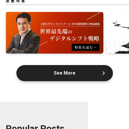
連載特集
See More
Popular Posts