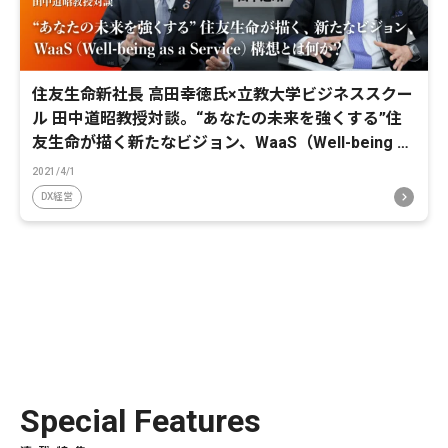
住友生命新社長 高田幸徳氏×立教大学ビジネススクー
ル 田中道昭教授対談。“あなたの未来を強くする”住
友生命が描く新たなビジョン、WaaS（Well-being as
a Service）構想とは何か？
2021/4/1
DX経営
Special Features