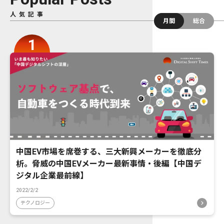
人気記事
月間
総合
中国EV市場を席巻する、三大新興メーカーを徹底分
析。脅威の中国EVメーカー最新事情・後編【中国デ
ジタル企業最前線】
2022/2/2
テクノロジー