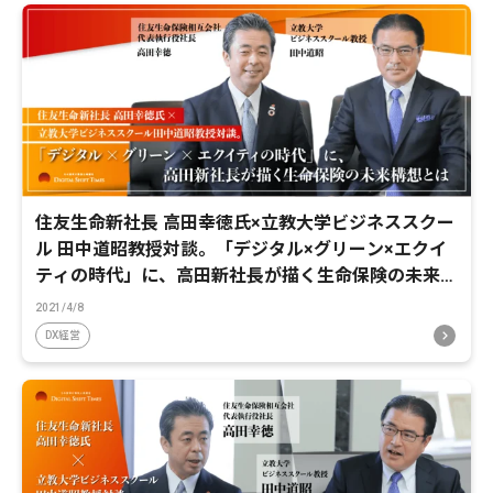
住友生命新社長 高田幸徳氏×立教大学ビジネススクー
ル 田中道昭教授対談。「デジタル×グリーン×エクイ
ティの時代」に、高田新社長が描く生命保険の未来構
想とは
2021/4/8
DX経営