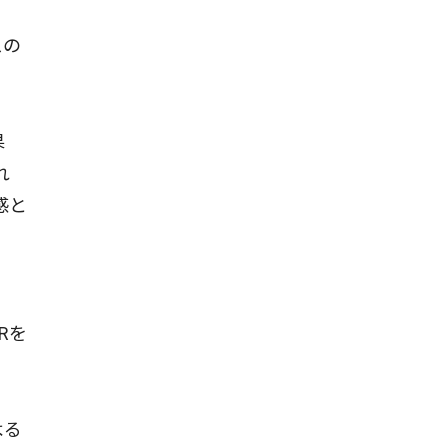
スの
果
れ
感と
Rを
よる