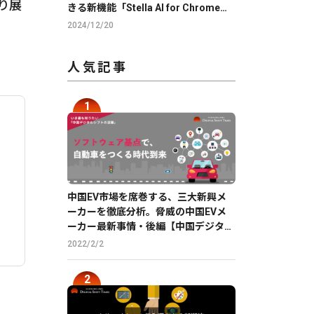
り展
きる新機能「Stella AI for Chrome」
のβ版を提供
2024/12/20
人気記事
中国EV市場を席巻する、三大新興メ
ーカーを徹底分析。脅威の中国EVメ
ーカー最新事情・後編【中国デジタル
企業最前線】
2022/2/2