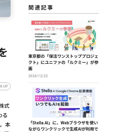
関連記事
始
を
東京都の「保活ワンストッププロジェ
クト」にユニファの「ルクミー」が参
画
2024/12/23
CK UP
株式
わる
「Stella AI」に、Webブラウザを使い
た。本
ながらワンクリックで生成AIが利用で