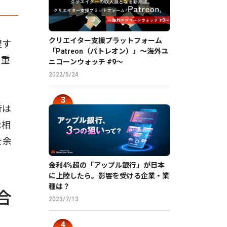
クリエイター支援プラットフォーム
躍す
「Patreon（パトレオン）」〜海外ユ
る重
ニコーンウォッチ #9〜
2022/5/24
行は
は相
を余
金利4%超の「アップル銀行」が日本
に上陸したら。影響を受ける企業・業
種は？
合
2023/7/13