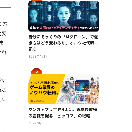
り方
会変
自分にそっくりの「AIクローン」で働
味
き方はどう変わるか。オルツ社代表に
訊く
けれ
2023/11/14
修す
れる
とい
マンガアプリ世界NO.１。急成長市場
の覇権を握る「ピッコマ」の戦略
2022/3/8