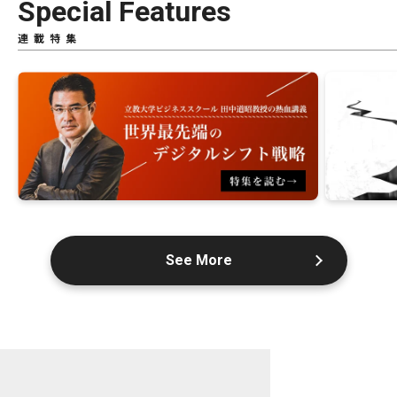
Special Features
連載特集
See More