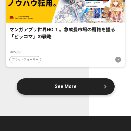
マンガアプリ世界NO.１。急成長市場の覇権を握る
「ピッコマ」の戦略
2022/3/8
プラットフォーマー
See More