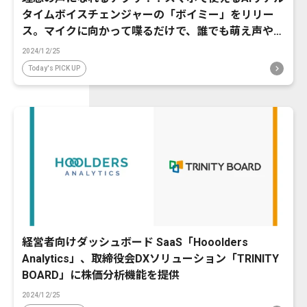
タイムボイスチェンジャーの「ボイミー」をリリー
ス。マイクに向かって喋るだけで、誰でも萌え声やイ
ケボ風に音声変換が可能に。
2024/12/25
Today's PICK UP
経営者向けダッシュボード SaaS「Hooolders
Analytics」、取締役会DXソリューション「TRINITY
BOARD」に株価分析機能を提供
2024/12/25