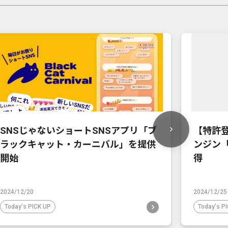
SNSじゃないショートSNSアプリ「ブ
【特許
ラックキャット・カーニバル」を提供
ンジン「
開始
得
2024/12/20
2024/12/25
Today's PICK UP
Today's P