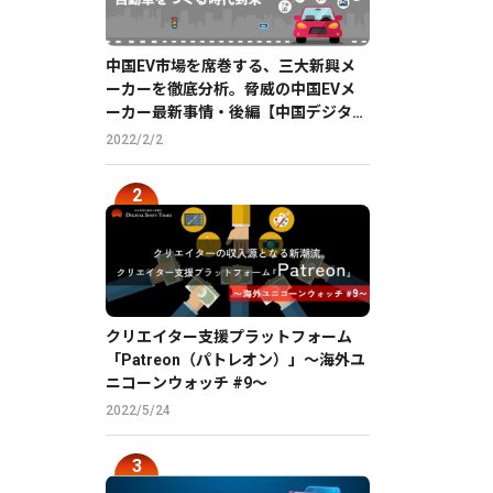
中国EV市場を席巻する、三大新興メ
ーカーを徹底分析。脅威の中国EVメ
ーカー最新事情・後編【中国デジタル
企業最前線】
2022/2/2
クリエイター支援プラットフォーム
「Patreon（パトレオン）」〜海外ユ
ニコーンウォッチ #9〜
2022/5/24