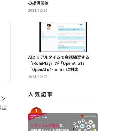
の提供開始
2024/12/24
AIとリアルタイムで会話練習する
「iRolePlay」が「OpenAI o1」
「OpenAI o1-mini」に対応
2024/12/23
人気記事
ォン
選定