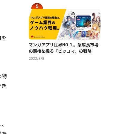
Iを
マンガアプリ世界NO.１。急成長市場
の覇権を握る「ピッコマ」の戦略
2022/3/8
の特
でき
し、
間を