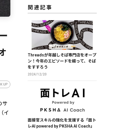
関連記事
ー
ォ
Threadsが年越しそば専門店をオープ
ン！今年のエピソードを綴って、そば
をすすろう
2024/12/20
CK UP
のサ
（イ
面接官スキルの強化を支援する「面ト
レAI powered by PKSHA AI Coach」