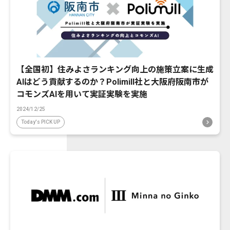
【全国初】住みよさランキング向上の施策立案に生成
AIはどう貢献するのか？Polimill社と大阪府阪南市が
コモンズAIを用いて実証実験を実施
2024/12/25
Today's PICK UP