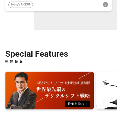
Today's PICK UP
Special Features
連載特集