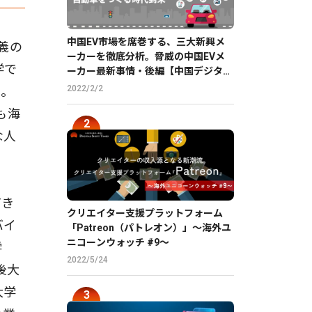
中国EV市場を席巻する、三大新興メ
義の
ーカーを徹底分析。脅威の中国EVメ
学で
ーカー最新事情・後編【中国デジタル
企業最前線】
2022/2/2
う。
も海
な人
てき
クリエイター支援プラットフォーム
バイ
「Patreon（パトレオン）」〜海外ユ
ニコーンウォッチ #9〜
学
2022/5/24
後大
大学