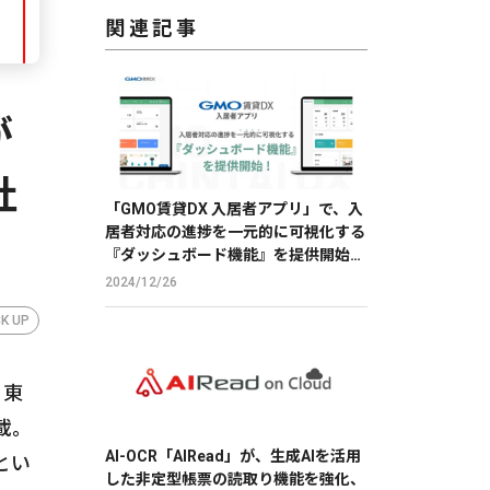
関連記事
が
社
「GMO賃貸DX 入居者アプリ」で、入
居者対応の進捗を一元的に可視化する
『ダッシュボード機能』を提供開始
【GMO ReTech】
2024/12/26
CK UP
。東
載。
AI-OCR「AIRead」が、生成AIを活用
とい
した非定型帳票の読取り機能を強化、