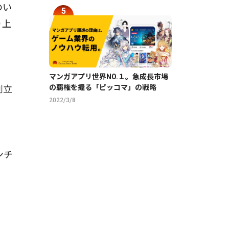
のい
り上
マンガアプリ世界NO.１。急成長市場
の覇権を握る「ピッコマ」の戦略
創立
2022/3/8
ンチ