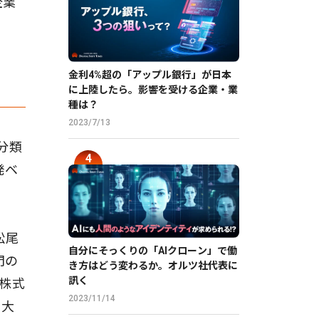
企業
金利4%超の「アップル銀行」が日本
に上陸したら。影響を受ける企業・業
種は？
2023/7/13
分類
発ベ
松尾
自分にそっくりの「AIクローン」で働
門の
き方はどう変わるか。オルツ社代表に
訊く
ズ株式
2023/11/14
拡大