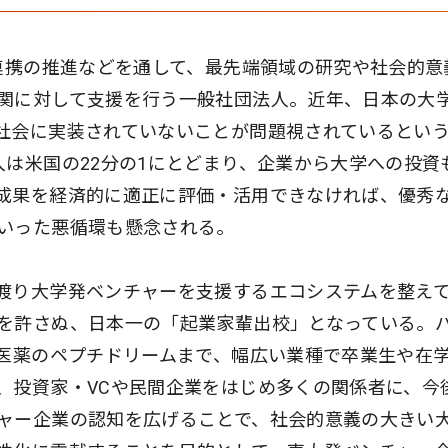
学連携の推進などを通して、最先端領域の研究や社会的意
関に対して支援を行う一般社団法人。近年、日本の大
社会に実装されていないことが問題視されているとい
入は米国の22分の1にとどまり、企業から大学への投資
成果を経済的に適正に評価・活用できなければ、優秀
いった悪循環も懸念される。
渡り大学発ベンチャーを支援するエコシステムを整え
を許さぬ、日本一の「起業家輩出校」となっている。
、医薬のペプチドリームまで、幅広い業種で卒業生や在
、投資家・VCや民間企業をはじめ多くの関係者に、今
ャー企業の認知を広げることで、社会的意義の大きい