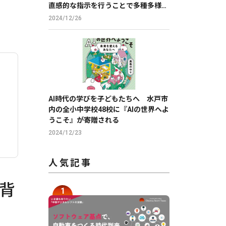
直感的な指示を行うことで多種多様な
帳票の読取りを実現
2024/12/26
AI時代の学びを子どもたちへ 水戸市
内の全小中学校48校に『AIの世界へよ
うこそ』が寄贈される
2024/12/23
人気記事
た背