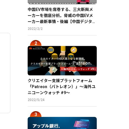
中国EV市場を席巻する、三大新興メ
ーカーを徹底分析。脅威の中国EVメ
ーカー最新事情・後編【中国デジタル
企業最前線】
2022/2/2
クリエイター支援プラットフォーム
「Patreon（パトレオン）」〜海外ユ
ニコーンウォッチ #9〜
2022/5/24