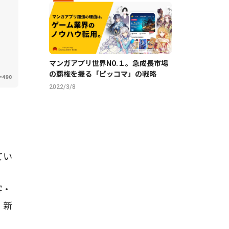
マンガアプリ世界NO.１。急成長市場
の覇権を握る「ピッコマ」の戦略
2022/3/8
てい
客・
、新