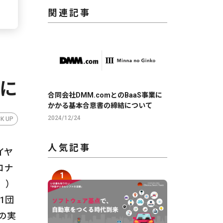
関連記事
動
果に
合同会社DMM.comとのBaaS事業に
かかる基本合意書の締結について
2024/12/24
CK UP
人気記事
イヤ
ロナ
」）
1団
の実